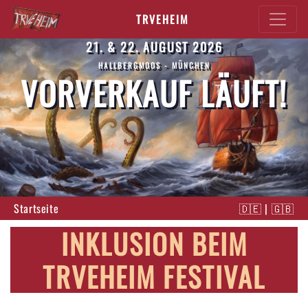
TRVEHEIM
21. & 22. AUGUST 2026
HALLBERGMOOS - MÜNCHEN
VORVERKAUF LÄUFT!
Startseite
🇩🇪
|
🇬🇧
INKLUSION BEIM
TRVEHEIM FESTIVAL