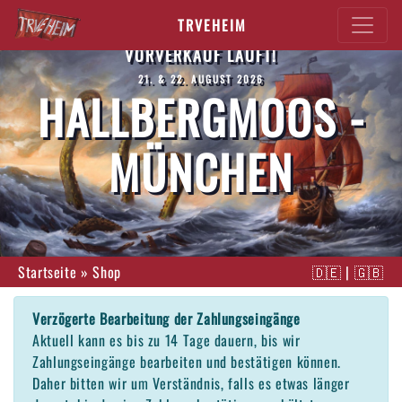
TRVEHEIM
VORVERKAUF LÄUFT!
21. & 22. AUGUST 2026
HALLBERGMOOS -
MÜNCHEN
Startseite
»
Shop
🇩🇪
|
🇬🇧
Verzögerte Bearbeitung der Zahlungseingänge
Aktuell kann es bis zu 14 Tage dauern, bis wir
Zahlungseingänge bearbeiten und bestätigen können.
Daher bitten wir um Verständnis, falls es etwas länger