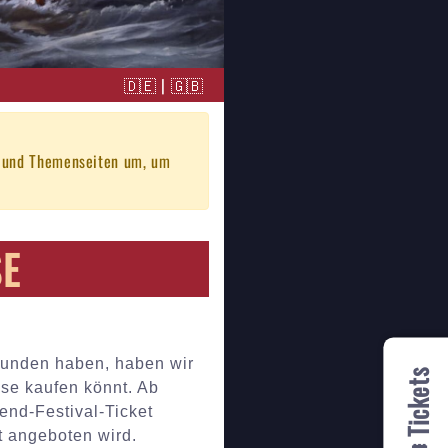
🇩🇪
|
🇬🇧
s und Themenseiten um, um
SE
efunden haben, haben wir
🎟️ Tickets
sse kaufen könnt. Ab
nd-Festival-Ticket
t angeboten wird.