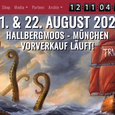
Shop
Media
Partner
Archiv
1. & 22. AUGUST 20
HALLBERGMOOS - MÜNCHEN
VORVERKAUF LÄUFT!