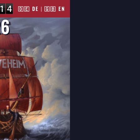
🇩🇪 DE
|
🇬🇧 EN
26