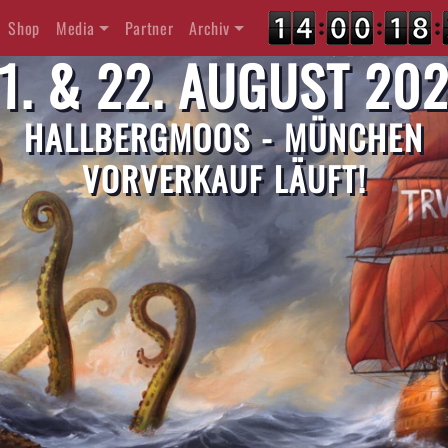
Shop
Media
Partner
Archiv
1. & 22. AUGUST 20
HALLBERGMOOS - MÜNCHEN
VORVERKAUF LÄUFT!