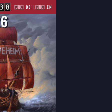
🇩🇪 DE
|
🇬🇧 EN
26