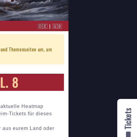
🇩🇪
|
🇬🇧
s und Themenseiten um, um
L. 8
daktuelle Heatmap
🎟️ Tickets
heim-Tickets für dieses
hr aus eurem Land oder