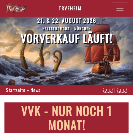
TRVEHEIM
21. & 22. AUGUST 2026
HALLBERGMOOS - MÜNCHEN
VORVERKAUF LÄUFT!
Startseite
»
News
🇩🇪
|
🇬🇧
VVK - NUR NOCH 1
MONAT!